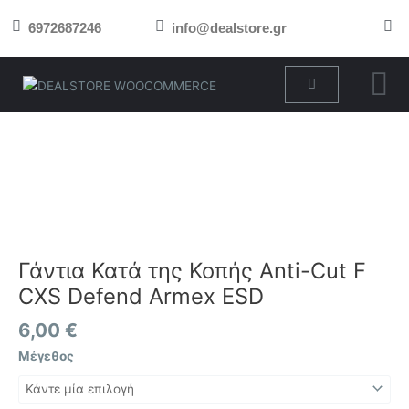
Μετάβαση
6972687246
info@dealstore.gr
στο
περιεχόμενο
Cart
Γάντια
Κατά
της
Κοπής
Anti-
Cut
F
CXS
Γάντια Κατά της Κοπής Anti-Cut F
Defend
CXS Defend Armex ESD
Armex
ESD
6,00
€
ποσότητα
Μέγεθος