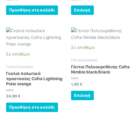
με
με
να
0
0
από
από
Προσθήκη στο καλάθι
Επιλογή
επιλεγούν
5
5
στη
σελίδα
Αυτό
του
το
προϊόντος
προϊόν
Σε απόθεμα
έχει
Σε απόθεμα
πολλαπλές
Γάντια Εργασίας
παραλλαγές.
Γάντια Πολυουρεθάνης Cofra
Γυαλιά Εργασίας
Οι
Nimble black/black
Γυαλιά πολωτικά
επιλογές
προστασίας Cofra Lightning
Polar orange
μπορούν
Βαθμολογήθηκε
1,85
€
με
να
0
από
Επιλογή
Βαθμολογήθηκε
24,90
€
επιλεγούν
5
με
0
στη
από
Προσθήκη στο καλάθι
5
σελίδα
του
προϊόντος