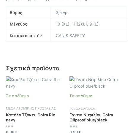
Βάρος
2,5 γρ.
Μέγεθος
10 (XL), 11 (2XL), 9 (L)
Κατασκευαστής
CANIS SAFETY
Σχετικά προϊόντα
Αυτό
το
προϊόν
Σε απόθεμα
Σε απόθεμα
έχει
πολλαπλές
ΜΕΣΑ ΑΤΟΜΙΚΗΣ ΠΡΟΣΤΑΣΙΑΣ
Γάντια Εργασίας
παραλλαγές.
Καπέλο Τζόκευ Cofra Rio
Γάντια Νιτριλίου Cofra
Οι
navy
Oilproof blue/black
επιλογές
μπορούν
Βαθμολογήθηκε
Βαθμολογήθηκε
6,00
€
3,90
€