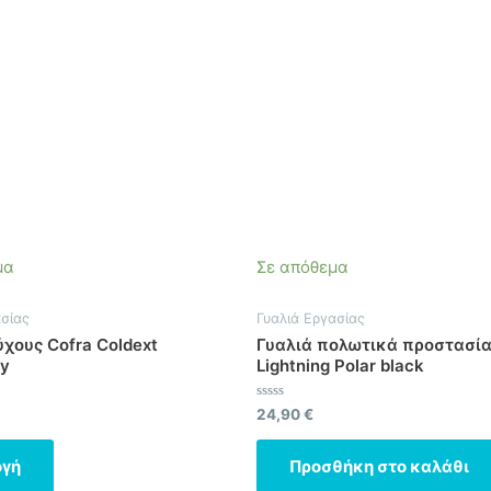
έχει
πολλαπλές
παραλλαγές.
Οι
επιλογές
μπορούν
να
επιλεγούν
στη
σελίδα
μα
Σε απόθεμα
του
προϊόντος
ασίας
Γυαλιά Εργασίας
ύχους Cofra Coldext
Γυαλιά πολωτικά προστασία
ey
Lightning Polar black
ηκε
Βαθμολογήθηκε
24,90
€
με
0
από
ογή
Προσθήκη στο καλάθι
5