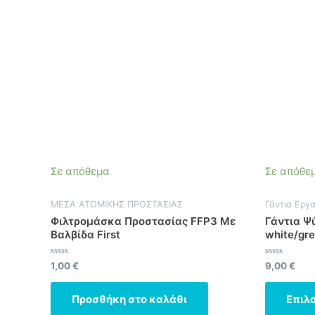
Σε απόθεμα
Σε απόθε
ΜΕΣΑ ΑΤΟΜΙΚΗΣ ΠΡΟΣΤΑΣΙΑΣ
Γάντια Εργ
Φιλτρομάσκα Προστασίας FFP3 Με
Γάντια Ψ
Βαλβίδα First
white/gr
Βαθμολογήθηκε
Βαθμολογήθ
1,00
€
9,00
€
με
με
0
0
από
από
Προσθήκη στο καλάθι
Επιλ
5
5