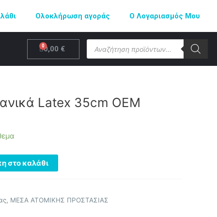
αλάθι
Ολοκλήρωση αγοράς
Ο Λογαριασμός Μου
Products
Cart
0,00
€
search
χανικά Latex 35cm OEM
θεμα
η στο καλάθι
ας
,
ΜΕΣΑ ΑΤΟΜΙΚΗΣ ΠΡΟΣΤΑΣΙΑΣ