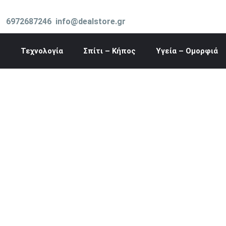
Μετάβαση
στο
6972687246
info@dealstore.gr
περιεχόμενο
Τεχνολογία
Σπίτι – Κήπος
Υγεία – Ομορφιά