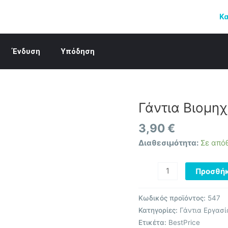
Κ
Ένδυση
Υπόδηση
Γάντια Βιομη
Γάντια
Βιομηχανικά
3,90
€
Latex
35cm
Διαθεσιμότητα:
Σε από
OEM
ποσότητα
Προσθήκ
Κωδικός προϊόντος:
547
Κατηγορίες:
Γάντια Εργασί
Ετικέτα:
BestPrice