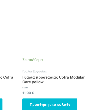
Σε απόθεμα
Γυαλιά Εργασίας
ς Cofra
Γυαλιά προστασίας Cofra Modular
Care yellow
Βαθμολογήθηκε
11,00
€
με
0
από
Προσθήκη στο καλάθι
5