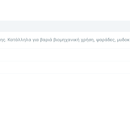
μης. Κατάλληλα για βαριά βιομηχανική χρήση, ψαράδες, μυδοκ
Αυτό
το
προϊόν