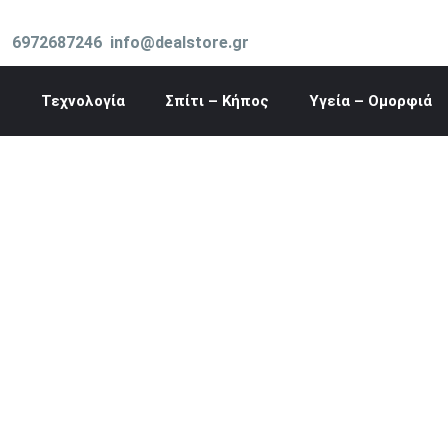
Μετάβαση
στο
6972687246
info@dealstore.gr
περιεχόμενο
Τεχνολογία
Σπίτι – Κήπος
Υγεία – Ομορφιά