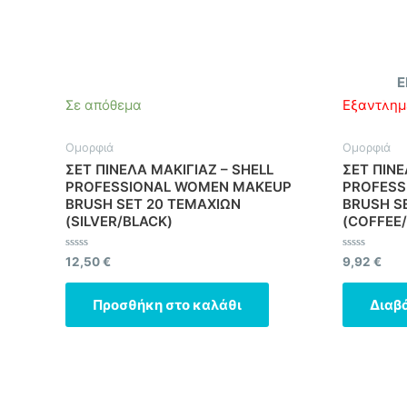
Ε
Σε απόθεμα
Εξαντλημ
Ομορφιά
Ομορφιά
ΣΕΤ ΠΙΝΕΛΑ ΜΑΚΙΓΙΑΖ – SHELL
ΣΕΤ ΠΙΝΕ
PROFESSIONAL WOMEN MAKEUP
PROFESS
BRUSH SET 20 ΤΕΜΑΧΙΩΝ
BRUSH S
(SILVER/BLACK)
(COFFEE
Βαθμολογήθηκε
Βαθμολογήθ
12,50
€
9,92
€
με
με
0
0
από
από
Προσθήκη στο καλάθι
Διαβ
5
5