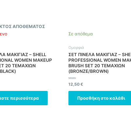
ΚΤΌΣ ΑΠΟΘΈΜΑΤΟΣ
ένο
Σε απόθεμα
Ομορφιά
ΛΑ ΜΑΚΙΓΙΑΖ – SHELL
ΣΕΤ ΠΙΝΕΛΑ ΜΑΚΙΓΙΑΖ – SHE
IONAL WOMEN MAKEUP
PROFESSIONAL WOMEN MA
ET 20 ΤΕΜΑΧΙΩΝ
BRUSH SET 20 ΤΕΜΑΧΙΩΝ
/BLACK)
(BRONZE/BROWN)
ηκε
Βαθμολογήθηκε
12,50
€
με
0
από
άστε περισσότερα
Προσθήκη στο καλάθι
5