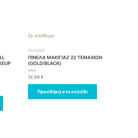
Σε απόθεμα
Ομορφιά
LL
ΠΙΝΕΛΑ ΜΑΚΙΓΙΑΖ 22 ΤΕΜΑΧΙΩΝ
KEUP
(GOLD/BLACK)
Βαθμολογήθηκε
12,50
€
με
0
από
Προσθήκη στο καλάθι
5