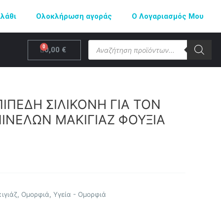
αλάθι
Ολοκλήρωση αγοράς
Ο Λογαριασμός Μου
Products
Cart
0,00
€
search
ΙΠΕΔΗ ΣΙΛΙΚΟΝΗ ΓΙΑ ΤΟΝ
ΙΝΕΛΩΝ ΜΑΚΙΓΙΑΖ ΦΟΥΞΙΑ
ιγιάζ
,
Ομορφιά
,
Υγεία - Ομορφιά