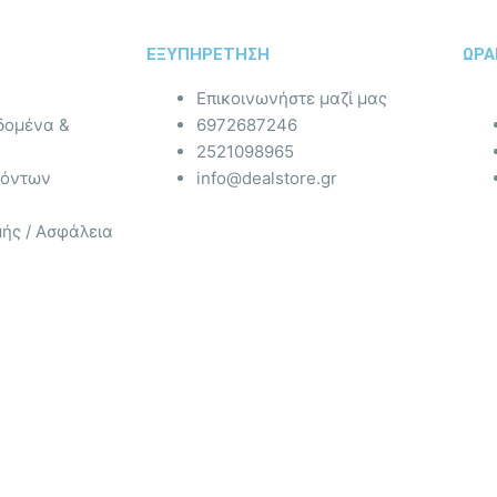
ΕΞΥΠΗΡΕΤΗΣΗ
ΩΡΑ
Επικοινωνήστε μαζί μας
δομένα &
6972687246
2521098965
ϊόντων
info@dealstore.gr
ής / Ασφάλεια