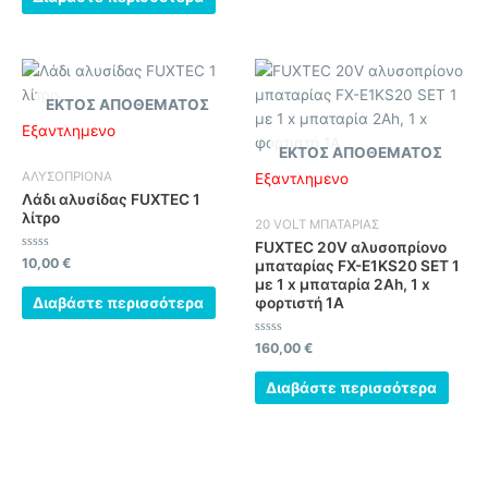
5
ΕΚΤΌΣ ΑΠΟΘΈΜΑΤΟΣ
Εξαντλημένο
ΕΚΤΌΣ ΑΠΟΘΈΜΑΤΟΣ
ΑΛΥΣΟΠΡΙΟΝΑ
Εξαντλημένο
Λάδι αλυσίδας FUXTEC 1
λίτρο
20 VOLT ΜΠΑΤΑΡΙΑΣ
FUXTEC 20V αλυσοπρίονο
Βαθμολογήθηκε
10,00
€
μπαταρίας FX-E1KS20 SET 1
με
με 1 x μπαταρία 2Ah, 1 x
0
από
Διαβάστε περισσότερα
φορτιστή 1A
5
Βαθμολογήθηκε
160,00
€
με
0
από
Διαβάστε περισσότερα
5