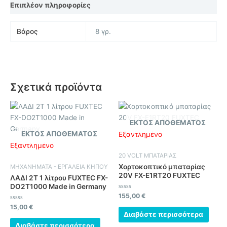
Επιπλέον πληροφορίες
Βάρος
8 γρ.
Σχετικά προϊόντα
ΕΚΤΌΣ ΑΠΟΘΈΜΑΤΟΣ
ΕΚΤΌΣ ΑΠΟΘΈΜΑΤΟΣ
Εξαντλημένο
Εξαντλημένο
20 VOLT ΜΠΑΤΑΡΙΑΣ
Χορτοκοπτικό μπαταρίας
ΜΗΧΑΝΗΜΑΤΑ - ΕΡΓΑΛΕΙΑ ΚΗΠΟΥ
20V FX-E1RT20 FUXTEC
ΛΑΔΙ 2Τ 1 λίτρου FUXTEC FX-
DO2T1000 Made in Germany
Βαθμολογήθηκε
155,00
€
με
Βαθμολογήθηκε
0
15,00
€
με
από
Διαβάστε περισσότερα
0
5
από
Διαβάστε περισσότερα