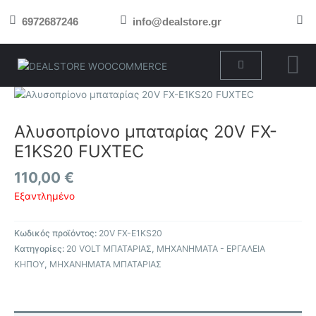
Μετάβαση
6972687246
info@dealstore.gr
στο
περιεχόμενο
Cart
Αλυσοπρίονο μπαταρίας 20V FX-
E1KS20 FUXTEC
110,00
€
Εξαντλημένο
Κωδικός προϊόντος:
20V FX-E1KS20
Κατηγορίες:
20 VOLT ΜΠΑΤΑΡΙΑΣ
,
ΜΗΧΑΝΗΜΑΤΑ - ΕΡΓΑΛΕΙΑ
ΚΗΠΟΥ
,
ΜΗΧΑΝΗΜΑΤΑ ΜΠΑΤΑΡΙΑΣ