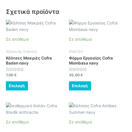
Σχετικά προϊόντα
Αυτό
Αυτό
το
το
προϊόν
προϊόν
Σε απόθεμα
Σε απόθεμα
έχει
έχει
πολλαπλές
πολλαπλές
Αξεσουάρ Ένδυσης
ΕΝΔΥΣΗ
παραλλαγές.
παραλλαγές.
Κάλτσες Μακριές Cofra
Φόρμα Εργασίας Cofra
Οι
Οι
Baden navy
Mombasa navy
επιλογές
επιλογές
μπορούν
μπορούν
Βαθμολογήθηκε
Βαθμολογήθηκε
7,00
€
35,00
€
με
με
να
να
0
0
από
από
Επιλογή
Επιλογή
επιλεγούν
επιλεγούν
5
5
στη
στη
σελίδα
σελίδα
Αυτό
Αυτό
του
του
το
το
προϊόντος
προϊόντος
προϊόν
προϊόν
Σε απόθεμα
Σε απόθεμα
έχει
έχει
πολλαπλές
πολλαπλές