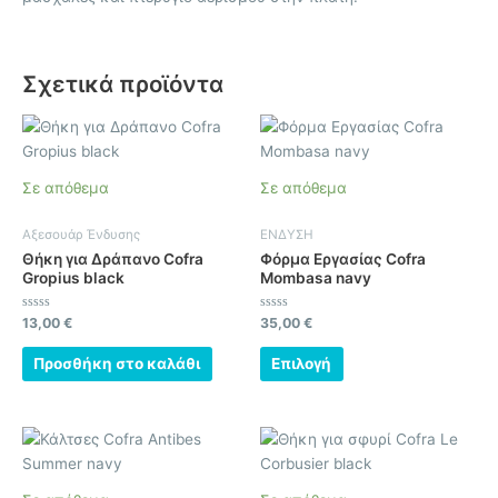
Σχετικά προϊόντα
Αυτό
το
προϊόν
Σε απόθεμα
Σε απόθεμα
έχει
πολλαπλές
Αξεσουάρ Ένδυσης
ΕΝΔΥΣΗ
παραλλαγές.
Θήκη για Δράπανο Cofra
Φόρμα Εργασίας Cofra
Οι
Gropius black
Mombasa navy
επιλογές
μπορούν
Βαθμολογήθηκε
Βαθμολογήθηκε
13,00
€
35,00
€
με
με
να
0
0
από
από
Προσθήκη στο καλάθι
Επιλογή
επιλεγούν
5
5
στη
σελίδα
Αυτό
του
το
προϊόντος
προϊόν