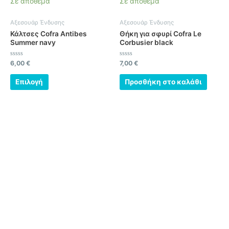
Σε απόθεμα
Σε απόθεμα
έχει
πολλαπλές
Αξεσουάρ Ένδυσης
Αξεσουάρ Ένδυσης
παραλλαγές.
Κάλτσες Cofra Antibes
Θήκη για σφυρί Cofra Le
Οι
Summer navy
Corbusier black
επιλογές
μπορούν
Βαθμολογήθηκε
Βαθμολογήθηκε
6,00
€
7,00
€
με
με
να
0
0
από
από
Επιλογή
Προσθήκη στο καλάθι
επιλεγούν
5
5
στη
σελίδα
του
προϊόντος