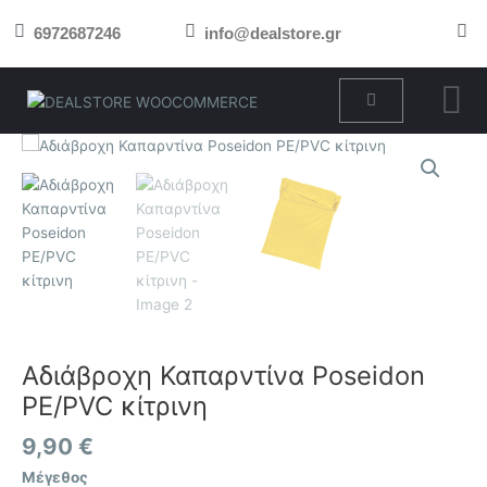
Μετάβαση
6972687246
info@dealstore.gr
στο
περιεχόμενο
Cart
Αδιάβροχη
Καπαρντίνα
Poseidon
PE/PVC
κίτρινη
ποσότητα
Αδιάβροχη Καπαρντίνα Poseidon
PE/PVC κίτρινη
9,90
€
Μέγεθος