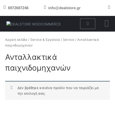
Μετάβαση
6972687246
info@dealstore.gr
στο
περιεχόμενο
Cart
Αρχική σελίδα
/
Service & Εργαλεία
/
Service
/ Ανταλλακτικά
παιχνιδομηχανών
Ανταλλακτικά
παιχνιδομηχανών
Δεν βρέθηκε κανένα προϊόν που να ταιριάζει με
την επιλογή σας.