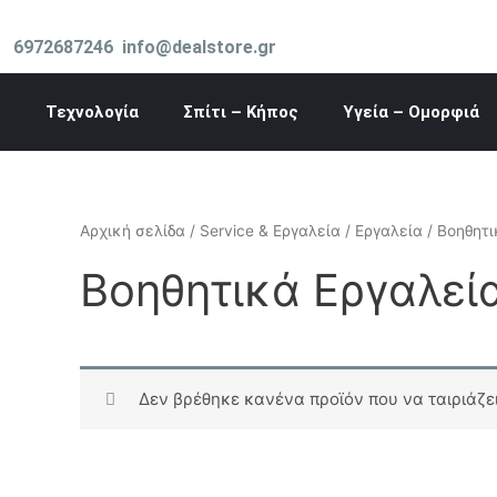
Μετάβαση
στο
6972687246
info@dealstore.gr
περιεχόμενο
Τεχνολογία
Σπίτι – Κήπος
Υγεία – Ομορφιά
Αρχική σελίδα
/
Service & Εργαλεία
/
Εργαλεία
/ Βοηθητι
Βοηθητικά Εργαλεί
Δεν βρέθηκε κανένα προϊόν που να ταιριάζει