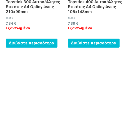
Topstick 300 Αυτοκόλλητες
Topstick 400 Αυτοκόλλητες
Ετικέτες Α4 Ορθογώνιες
Ετικέτες Α4 Ορθογώνιες
210x99mm
105x148mm
Βαθμολογήθηκε
Βαθμολογήθηκε
7,84
€
7,39
€
με
με
Εξαντλημένο
Εξαντλημένο
0
0
από
από
5
5
Διαβάστε περισσότερα
Διαβάστε περισσότερα