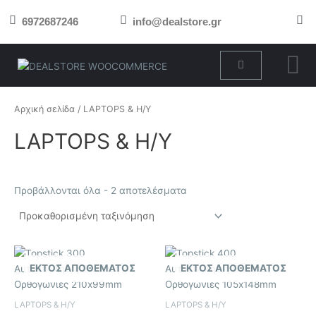
Μετάβαση
6972687246
info@dealstore.gr
στο
περιεχόμενο
Cart
Αρχική σελίδα
/ LAPTOPS & H/Y
LAPTOPS & H/Y
Προβάλλονται όλα - 2 αποτελέσματα
ΕΚΤΌΣ ΑΠΟΘΈΜΑΤΟΣ
ΕΚΤΌΣ ΑΠΟΘΈΜΑΤΟΣ
LAPTOPS & H/Y
LAPTOPS & H/Y