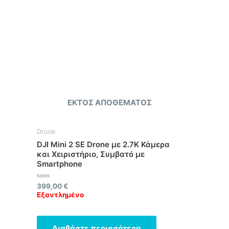
ΕΚΤΌΣ ΑΠΟΘΈΜΑΤΟΣ
Drone
DJI Mini 2 SE Drone με 2.7Κ Κάμερα
και Χειριστήριο, Συμβατό με
Smartphone
Βαθμολογήθηκε
399,00
€
με
Εξαντλημένο
0
από
5
Διαβάστε περισσότερα