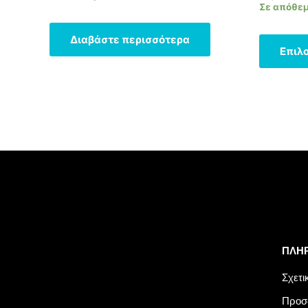
με
με
Σε απόθε
0
0
από
από
5
5
Διαβάστε περισσότερα
Επιλ
ΠΛΗ
Σχετι
Προσ