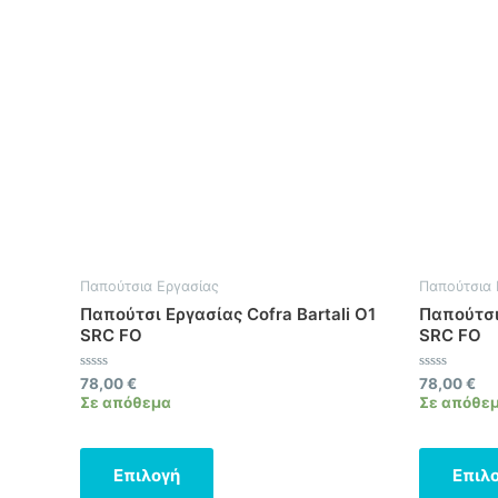
προϊόν
έχει
πολλαπλές
παραλλαγές.
Οι
επιλογές
μπορούν
να
επιλεγούν
στη
σελίδα
Παπούτσια Εργασίας
Παπούτσια 
του
Παπούτσι Εργασίας Cofra Bartali O1
Παπούτσι 
προϊόντος
SRC FO
SRC FO
Βαθμολογήθηκε
Βαθμολογήθ
78,00
€
78,00
€
με
με
Σε απόθεμα
Σε απόθε
0
0
από
από
5
5
Επιλογή
Επιλ