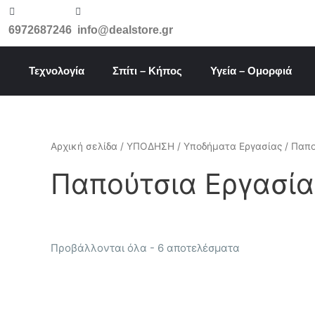
Μετάβαση
στο
6972687246
info@dealstore.gr
περιεχόμενο
Τεχνολογία
Σπίτι – Κήπος
Υγεία – Ομορφιά
Αρχική σελίδα
/
ΥΠΟΔΗΣΗ
/
Υποδήματα Εργασίας
/ Παπο
Παπούτσια Εργασία
Προβάλλονται όλα - 6 αποτελέσματα
Αυτό
το