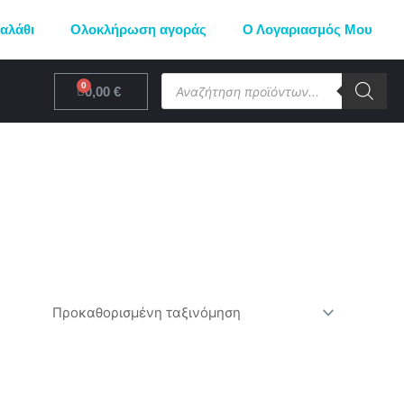
αλάθι
Ολοκλήρωση αγοράς
Ο Λογαριασμός Μου
Products
Cart
0,00
€
search
Αυτό
το