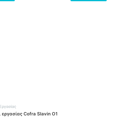
Αυτό
το
προϊόν
έχει
πολλαπλές
παραλλαγές.
Οι
επιλογές
μπορούν
να
επιλεγούν
στη
σελίδα
Εργασίας
του
 εργασίας Cofra Slavin O1
προϊόντος
ηκε