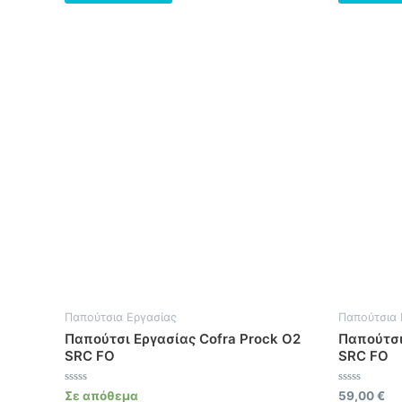
Παπούτσια Εργασίας
Παπούτσια 
Παπούτσι Εργασίας Cofra Prock O2
Παπούτσι
SRC FO
SRC FO
Βαθμολογήθηκε
Βαθμολογήθ
Σε απόθεμα
59,00
€