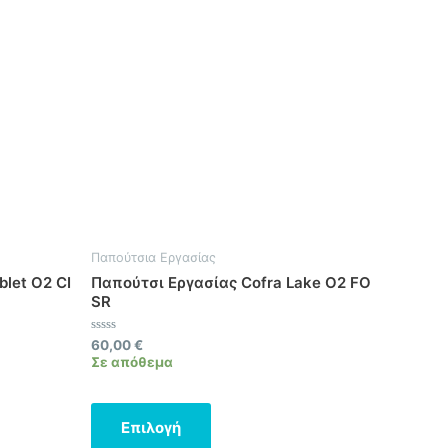
προϊόν
έχει
πολλαπλές
παραλλαγές.
Οι
επιλογές
μπορούν
να
επιλεγούν
στη
σελίδα
Παπούτσια Εργασίας
του
let O2 CI
Παπούτσι Εργασίας Cofra Lake O2 FO
προϊόντος
SR
Βαθμολογήθηκε
60,00
€
με
Σε απόθεμα
0
από
5
Επιλογή