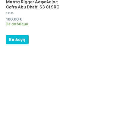
Μπότα Rigger Ασφαλείας
πολλαπλές
Cofra Abu Dhabi S3 CI SRC
παραλλαγές.
Βαθμολογήθηκε
Οι
100,00
€
με
Σε απόθεμα
0
επιλογές
από
5
μπορούν
να
Επιλογή
επιλεγούν
στη
σελίδα
του
προϊόντος