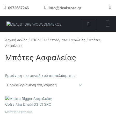
Μετάβαση
6972687246
info@dealstore.gr
στο
περιεχόμενο
Cart
Αρχική σελίδα
/
ΥΠΟΔΗΣΗ
/
Υποδήματα Ασφαλείας
/ Μπότες
Ασφαλείας
Μπότες Ασφαλείας
Εμφάνιση του μοναδικού αποτελέσματος
Αυτό
το
προϊόν
Μπότες Ασφαλείας
έχει