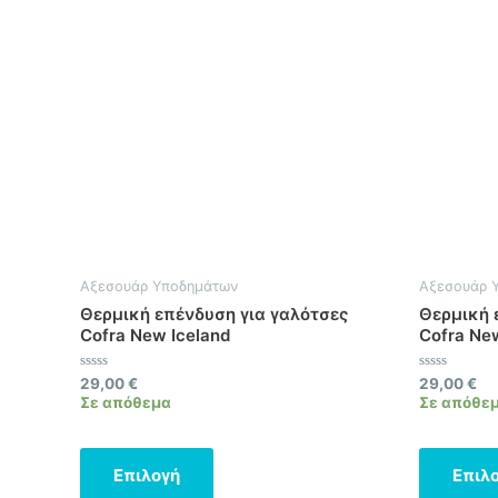
προϊόν
έχει
πολλαπλές
παραλλαγές.
Οι
επιλογές
μπορούν
να
επιλεγούν
στη
σελίδα
Αξεσουάρ Υποδημάτων
Αξεσουάρ 
του
Θερμική επένδυση για γαλότσες
Θερμική 
προϊόντος
Cofra New Iceland
Cofra Ne
Βαθμολογήθηκε
Βαθμολογήθ
29,00
€
29,00
€
με
με
Σε απόθεμα
Σε απόθε
0
0
από
από
5
5
Επιλογή
Επιλ