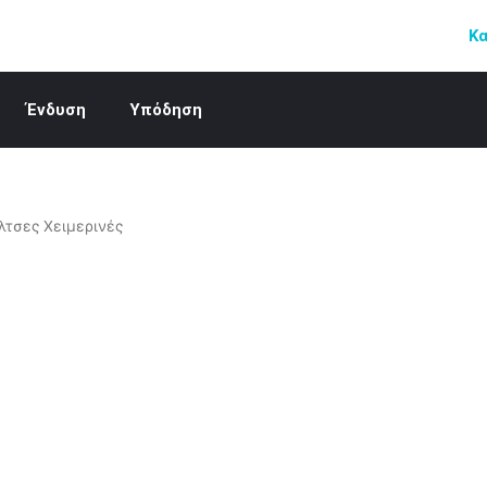
Κ
Ένδυση
Υπόδηση
λτσες Χειμερινές
Αυτό
το