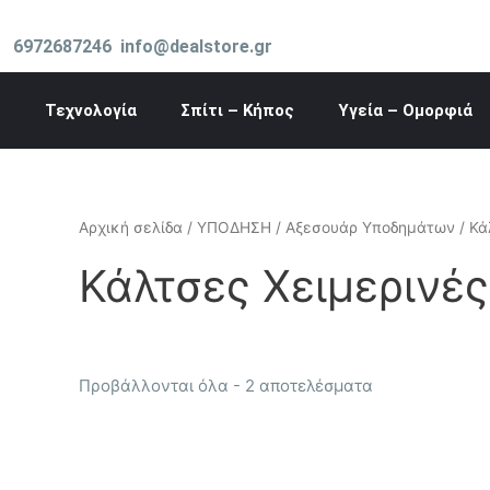
Μετάβαση
στο
6972687246
info@dealstore.gr
περιεχόμενο
Τεχνολογία
Σπίτι – Κήπος
Υγεία – Ομορφιά
Αρχική σελίδα
/
ΥΠΟΔΗΣΗ
/
Αξεσουάρ Υποδημάτων
/ Κά
Κάλτσες Χειμερινές
Προβάλλονται όλα - 2 αποτελέσματα
Αυτό
το