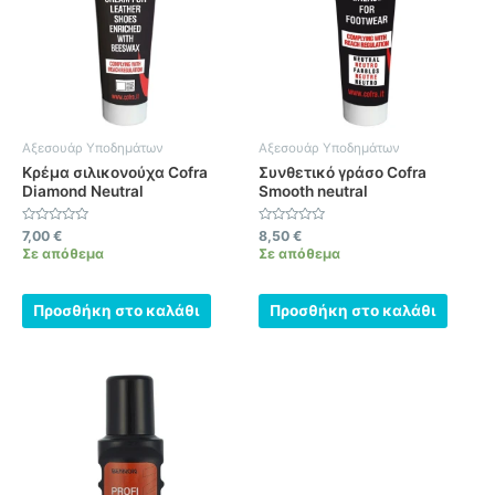
Αξεσουάρ Υποδημάτων
Αξεσουάρ Υποδημάτων
Κρέμα σιλικονούχα Cofra
Συνθετικό γράσο Cofra
Diamond Neutral
Smooth neutral
Βαθμολογήθηκε
Βαθμολογήθηκε
7,00
€
8,50
€
με
με
Σε απόθεμα
Σε απόθεμα
0
0
από
από
5
5
Προσθήκη στο καλάθι
Προσθήκη στο καλάθι