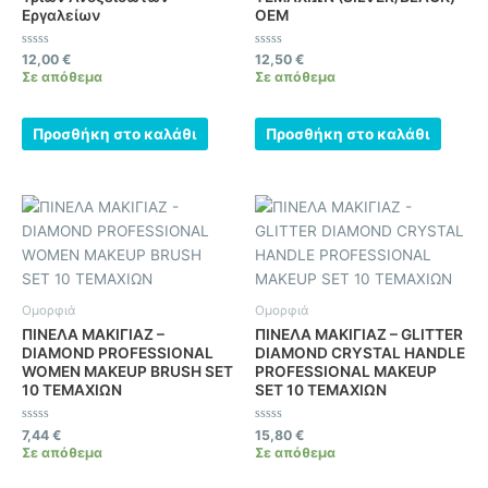
Εργαλείων
OEM
Βαθμολογήθηκε
Βαθμολογήθηκε
12,00
€
12,50
€
με
με
Σε απόθεμα
Σε απόθεμα
0
0
από
από
5
5
Προσθήκη στο καλάθι
Προσθήκη στο καλάθι
Ομορφιά
Ομορφιά
ΠΙΝΕΛΑ ΜΑΚΙΓΙΑΖ –
ΠΙΝΕΛΑ ΜΑΚΙΓΙΑΖ – GLITTER
DIAMOND PROFESSIONAL
DIAMOND CRYSTAL HANDLE
WOMEN MAKEUP BRUSH SET
PROFESSIONAL MAKEUP
10 ΤΕΜΑΧΙΩΝ
SET 10 ΤΕΜΑΧΙΩΝ
Βαθμολογήθηκε
Βαθμολογήθηκε
7,44
€
15,80
€
με
με
Σε απόθεμα
Σε απόθεμα
0
0
από
από
5
5