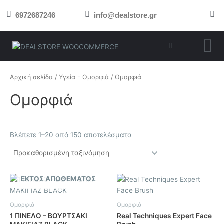
Μετάβαση
6972687246
info@dealstore.gr
στο
περιεχόμενο
Cart
Αρχική σελίδα
/
Υγεία - Ομορφιά
/ Ομορφιά
Ομορφιά
Βλέπετε 1–20 από 150 αποτελέσματα
ΕΚΤΌΣ ΑΠΟΘΈΜΑΤΟΣ
Ομορφιά
Ομορφιά
1 ΠΙΝΕΛΟ – ΒΟΥΡΤΣΑΚΙ
Real Techniques Expert Face