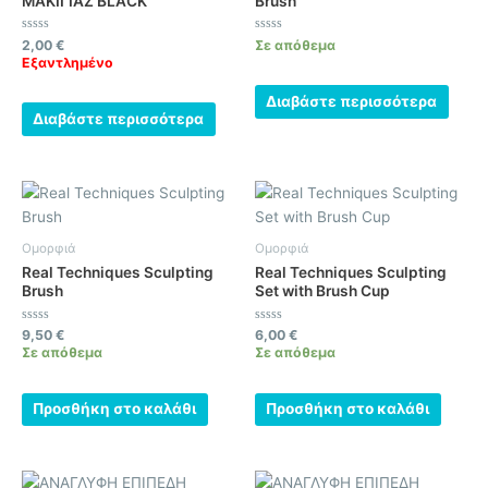
ΜΑΚΙΓΙΑΖ BLACK
Brush
Βαθμολογήθηκε
Βαθμολογήθηκε
2,00
€
Σε απόθεμα
με
με
Εξαντλημένο
0
0
από
από
5
5
Διαβάστε περισσότερα
Διαβάστε περισσότερα
Ομορφιά
Ομορφιά
Real Techniques Sculpting
Real Techniques Sculpting
Brush
Set with Brush Cup
Βαθμολογήθηκε
Βαθμολογήθηκε
9,50
€
6,00
€
με
με
Σε απόθεμα
Σε απόθεμα
0
0
από
από
5
5
Προσθήκη στο καλάθι
Προσθήκη στο καλάθι