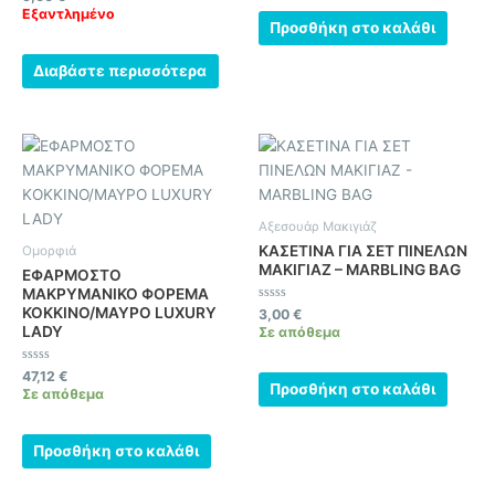
με
Εξαντλημένο
0
Προσθήκη στο καλάθι
από
5
Διαβάστε περισσότερα
Αξεσουάρ Μακιγιάζ
ΚΑΣΕΤΙΝΑ ΓΙΑ ΣΕΤ ΠΙΝΕΛΩΝ
Ομορφιά
ΜΑΚΙΓΙΑΖ – MARBLING BAG
ΕΦΑΡΜΟΣΤΟ
ΜΑΚΡΥΜΑΝΙΚΟ ΦΟΡΕΜΑ
ΚΟΚΚΙΝΟ/ΜΑΥΡΟ LUXURY
Βαθμολογήθηκε
3,00
€
με
LADY
Σε απόθεμα
0
από
5
Βαθμολογήθηκε
47,12
€
με
Προσθήκη στο καλάθι
Σε απόθεμα
0
από
5
Προσθήκη στο καλάθι