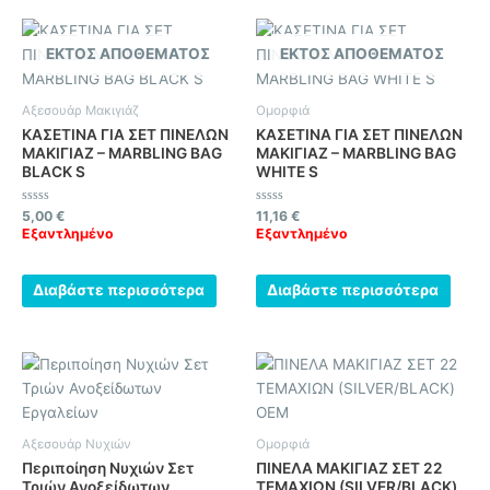
ΕΚΤΌΣ ΑΠΟΘΈΜΑΤΟΣ
ΕΚΤΌΣ ΑΠΟΘΈΜΑΤΟΣ
Αξεσουάρ Μακιγιάζ
Ομορφιά
ΚΑΣΕΤΙΝΑ ΓΙΑ ΣΕΤ ΠΙΝΕΛΩΝ
ΚΑΣΕΤΙΝΑ ΓΙΑ ΣΕΤ ΠΙΝΕΛΩΝ
ΜΑΚΙΓΙΑΖ – MARBLING BAG
ΜΑΚΙΓΙΑΖ – MARBLING BAG
BLACK S
WHITE S
Βαθμολογήθηκε
Βαθμολογήθηκε
5,00
€
11,16
€
με
με
Εξαντλημένο
Εξαντλημένο
0
0
από
από
5
5
Διαβάστε περισσότερα
Διαβάστε περισσότερα
Αξεσουάρ Νυχιών
Ομορφιά
Περιποίηση Νυχιών Σετ
ΠΙΝΕΛΑ ΜΑΚΙΓΙΑΖ ΣΕΤ 22
Τριών Ανοξείδωτων
ΤΕΜΑΧΙΩΝ (SILVER/BLACK)