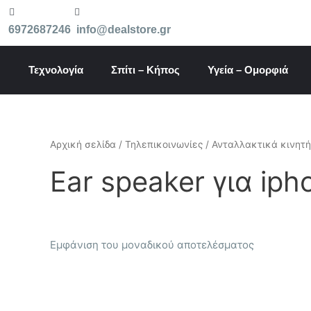
Μετάβαση
στο
6972687246
info@dealstore.gr
περιεχόμενο
Τεχνολογία
Σπίτι – Κήπος
Υγεία – Ομορφιά
Αρχική σελίδα
/
Τηλεπικοινωνίες
/
Ανταλλακτικά κινητ
Ear speaker για iph
Εμφάνιση του μοναδικού αποτελέσματος