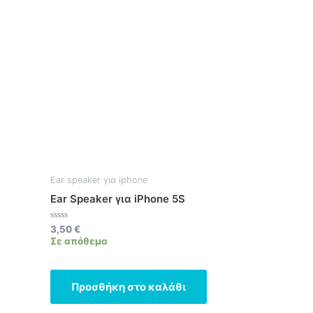
Ear speaker για iphone
Ear Speaker για iPhone 5S
Βαθμολογήθηκε
3,50
€
με
Σε απόθεμα
0
από
5
Προσθήκη στο καλάθι