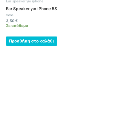
Ear speaker για iphone
Ear Speaker για iPhone 5S
Βαθμολογήθηκε
3,50
€
με
Σε απόθεμα
0
από
5
Προσθήκη στο καλάθι