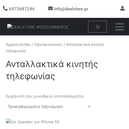
Μετάβαση
6972687246
info@dealstore.gr
στο
περιεχόμενο
Cart
Αρχική σελίδα
/
Τηλεπικοινωνίες
/ Ανταλλακτικά κινητής
τηλεφωνίας
Ανταλλακτικά κινητής
τηλεφωνίας
Εμφάνιση του μοναδικού αποτελέσματος