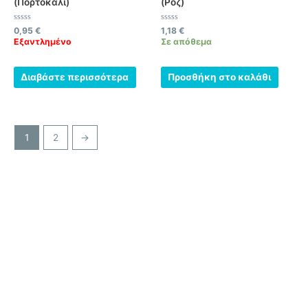
(Πορτοκαλί)
(Ρόζ)
Βαθμολογήθηκε
Βαθμολογήθηκε
0,95
€
1,18
€
με
με
Εξαντλημένο
Σε απόθεμα
0
0
από
από
5
5
Διαβάστε περισσότερα
Προσθήκη στο καλάθι
1
2
→