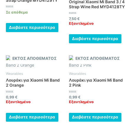
Strap Orange MYD4129TY
Original Xiaomi Mi Band 3 / 4
Strap Wine Red MYD4128TY
Βαθμολογήθηκε
Σε απόθεμα
με
0
Βαθμολογήθηκε
7,50
€
από
με
Εξαντλημένο
5
0
Διαβάστε περισσότερα
από
5
Διαβάστε περισσότερα
ΕΚΤΌΣ ΑΠΟΘΈΜΑΤΟΣ
ΕΚΤΌΣ ΑΠΟΘΈΜΑΤΟΣ
Wearables
Wearables
Λουράκι για Xiaomi Mi Band
Λουράκι για Xiaomi Mi Band
2 Orange
2 Pink
Βαθμολογήθηκε
Βαθμολογήθηκε
0,99
€
0,99
€
με
με
Εξαντλημένο
Εξαντλημένο
0
0
από
από
5
5
Διαβάστε περισσότερα
Διαβάστε περισσότερα