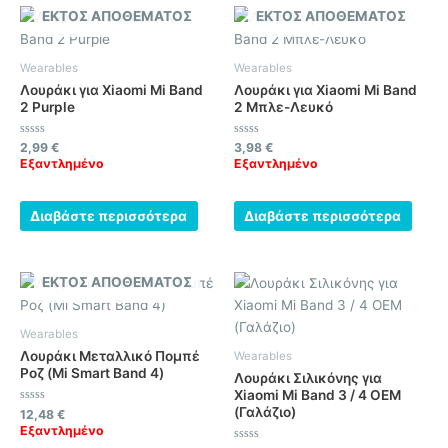
ΕΚΤΌΣ ΑΠΟΘΈΜΑΤΟΣ
ΕΚΤΌΣ ΑΠΟΘΈΜΑΤΟΣ
Wearables
Wearables
Λουράκι για Xiaomi Mi Band
Λουράκι για Xiaomi Mi Band
2 Purple
2 Μπλε-Λευκό
Βαθμολογήθηκε
Βαθμολογήθηκε
2,99
€
3,98
€
με
με
Εξαντλημένο
Εξαντλημένο
0
0
από
από
5
5
Διαβάστε περισσότερα
Διαβάστε περισσότερα
ΕΚΤΌΣ ΑΠΟΘΈΜΑΤΟΣ
Wearables
Λουράκι Μεταλλικό Πομπέ
Wearables
Ροζ (Mi Smart Band 4)
Λουράκι Σιλικόνης για
Xiaomi Mi Band 3 / 4 OEM
(Γαλάζιο)
Βαθμολογήθηκε
12,48
€
με
Εξαντλημένο
0
από