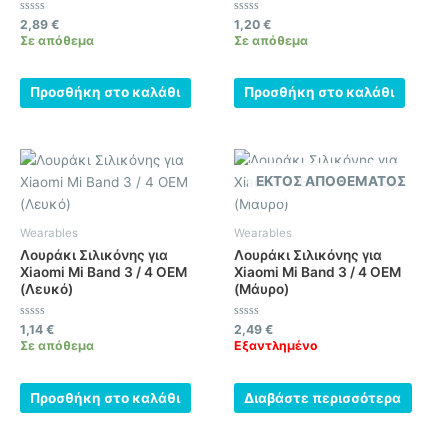
Βαθμολογήθηκε
Βαθμολογήθηκε
2,89
€
1,20
€
με
με
Σε απόθεμα
Σε απόθεμα
0
0
από
από
5
5
Προσθήκη στο καλάθι
Προσθήκη στο καλάθι
ΕΚΤΌΣ ΑΠΟΘΈΜΑΤΟΣ
Wearables
Wearables
Λουράκι Σιλικόνης για
Λουράκι Σιλικόνης για
Xiaomi Mi Band 3 / 4 OEM
Xiaomi Mi Band 3 / 4 OEM
(Λευκό)
(Μάυρο)
Βαθμολογήθηκε
Βαθμολογήθηκε
1,14
€
2,49
€
με
με
Σε απόθεμα
Εξαντλημένο
0
0
από
από
5
5
Προσθήκη στο καλάθι
Διαβάστε περισσότερα