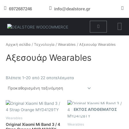
Μετάβαση
6972687246
info@dealstore.gr
στο
περιεχόμενο
Cart
Αρχική σελίδα
/
Τεχνολογία
/
Wearables
/ Αξεσουάρ Wearables
Αξεσουάρ Wearables
Βλέπετε 1–20 από 22 αποτελέσματα
ΕΚΤΌΣ ΑΠΟΘΈΜΑΤΟΣ
Wearables
Original Xiaomi Mi Band 3 / 4
Wearables