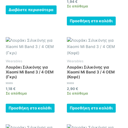
Βαθμολογήθηκε
1,94
€
5
με
Σε απόθεμα
0
Διαβάστε περισσότερα
από
5
Προσθήκη στο καλάθι
Wearables
Wearables
Λουράκι Σιλικόνης για
Λουράκι Σιλικόνης για
Xiaomi Mi Band 3 / 4 OEM
Xiaomi Mi Band 3 / 4 OEM
(Γκρι)
(Καφέ)
Βαθμολογήθηκε
Βαθμολογήθηκε
1,18
€
2,90
€
με
με
Σε απόθεμα
Σε απόθεμα
0
0
από
από
5
5
Προσθήκη στο καλάθι
Προσθήκη στο καλάθι