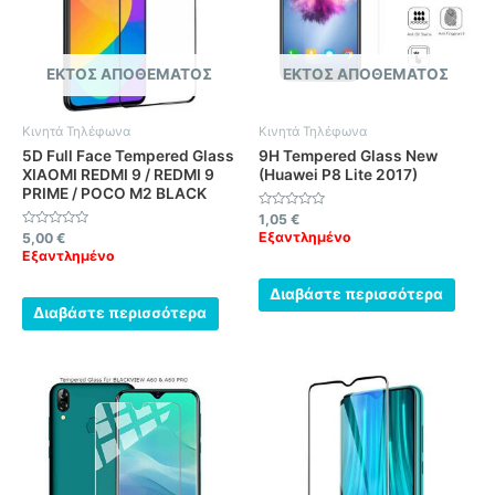
ΕΚΤΌΣ ΑΠΟΘΈΜΑΤΟΣ
ΕΚΤΌΣ ΑΠΟΘΈΜΑΤΟΣ
Κινητά Τηλέφωνα
Κινητά Τηλέφωνα
5D Full Face Tempered Glass
9H Tempered Glass New
XIAOMI REDMI 9 / REDMI 9
(Huawei P8 Lite 2017)
PRIME / POCO M2 BLACK
Βαθμολογήθηκε
1,05
€
με
Βαθμολογήθηκε
Εξαντλημένο
5,00
€
0
με
από
Εξαντλημένο
0
5
από
5
Διαβάστε περισσότερα
Διαβάστε περισσότερα