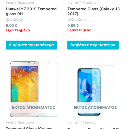
Κινητά Τηλέφωνα
Κινητά Τηλέφωνα
Huawei Y7 2019 Tempered
Tempered Glass (Galaxy J3
glass 9H
2017)
Βαθμολογήθηκε
Βαθμολογήθηκε
5,00
€
0,99
€
με
με
Εξαντλημένο
Εξαντλημένο
0
0
από
από
5
5
Διαβάστε περισσότερα
Διαβάστε περισσότερα
ΕΚΤΌΣ ΑΠΟΘΈΜΑΤΟΣ
ΕΚΤΌΣ ΑΠΟΘΈΜΑΤΟΣ
Κινητά Τηλέφωνα
Κινητά Τηλέφωνα
Tempered Glass (Galaxy