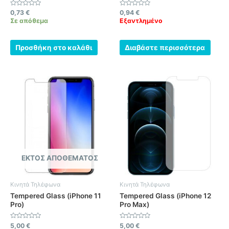
Βαθμολογήθηκε
Βαθμολογήθηκε
0,73
€
0,94
€
με
με
Σε απόθεμα
Εξαντλημένο
0
0
από
από
5
5
Προσθήκη στο καλάθι
Διαβάστε περισσότερα
ΕΚΤΌΣ ΑΠΟΘΈΜΑΤΟΣ
Κινητά Τηλέφωνα
Κινητά Τηλέφωνα
Tempered Glass (iPhone 11
Tempered Glass (iPhone 12
Pro)
Pro Max)
Βαθμολογήθηκε
Βαθμολογήθηκε
5,00
€
5,00
€