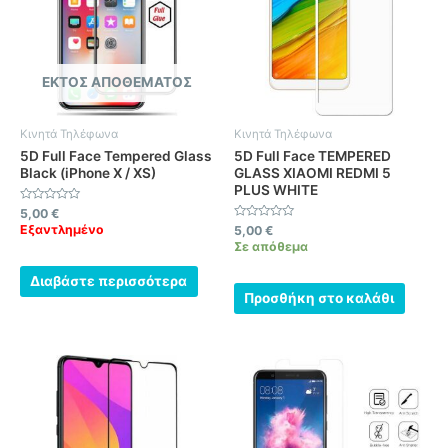
ΕΚΤΌΣ ΑΠΟΘΈΜΑΤΟΣ
Κινητά Τηλέφωνα
Κινητά Τηλέφωνα
5D Full Face Tempered Glass
5D Full Face TEMPERED
Black (iPhone X / XS)
GLASS XIAOMI REDMI 5
PLUS WHITE
Βαθμολογήθηκε
5,00
€
με
Εξαντλημένο
Βαθμολογήθηκε
5,00
€
0
με
από
Σε απόθεμα
0
5
από
5
Διαβάστε περισσότερα
Προσθήκη στο καλάθι