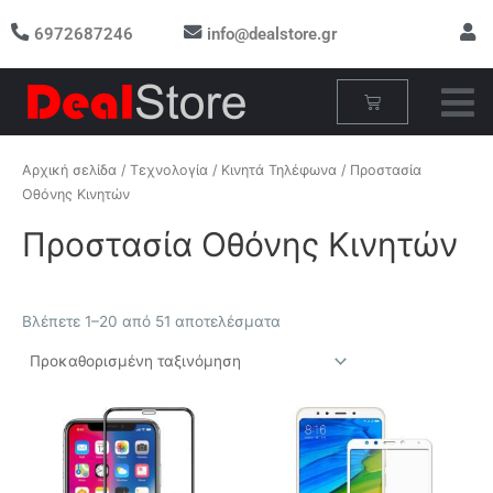
Μετάβαση
6972687246
info@dealstore.gr
στο
περιεχόμενο
Cart
Αρχική σελίδα
/
Τεχνολογία
/
Κινητά Τηλέφωνα
/ Προστασία
Οθόνης Κινητών
Προστασία Οθόνης Κινητών
Βλέπετε 1–20 από 51 αποτελέσματα