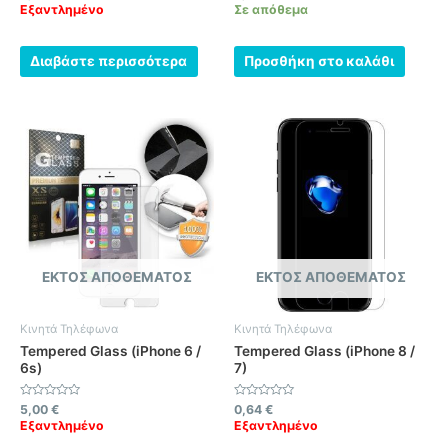
με
με
Εξαντλημένο
Σε απόθεμα
0
0
από
από
5
5
Διαβάστε περισσότερα
Προσθήκη στο καλάθι
ΕΚΤΌΣ ΑΠΟΘΈΜΑΤΟΣ
ΕΚΤΌΣ ΑΠΟΘΈΜΑΤΟΣ
Κινητά Τηλέφωνα
Κινητά Τηλέφωνα
Tempered Glass (iPhone 6 /
Tempered Glass (iPhone 8 /
6s)
7)
Βαθμολογήθηκε
Βαθμολογήθηκε
5,00
€
0,64
€
με
με
Εξαντλημένο
Εξαντλημένο
0
0
από
από