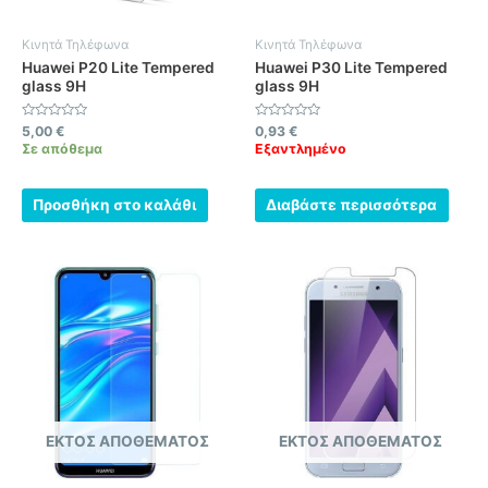
Κινητά Τηλέφωνα
Κινητά Τηλέφωνα
Huawei P20 Lite Tempered
Huawei P30 Lite Tempered
glass 9H
glass 9H
Βαθμολογήθηκε
Βαθμολογήθηκε
5,00
€
0,93
€
με
με
Σε απόθεμα
Εξαντλημένο
0
0
από
από
5
5
Προσθήκη στο καλάθι
Διαβάστε περισσότερα
ΕΚΤΌΣ ΑΠΟΘΈΜΑΤΟΣ
ΕΚΤΌΣ ΑΠΟΘΈΜΑΤΟΣ