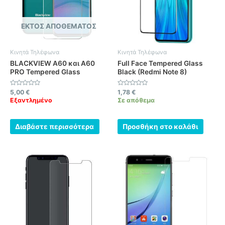
ΕΚΤΌΣ ΑΠΟΘΈΜΑΤΟΣ
Κινητά Τηλέφωνα
Κινητά Τηλέφωνα
BLACKVIEW A60 και A60
Full Face Tempered Glass
PRO Tempered Glass
Black (Redmi Note 8)
Βαθμολογήθηκε
Βαθμολογήθηκε
5,00
€
1,78
€
με
με
Εξαντλημένο
Σε απόθεμα
0
0
από
από
5
5
Διαβάστε περισσότερα
Προσθήκη στο καλάθι