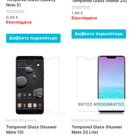
Tempered Glass (Honor 20)
Note 5)
Βαθμολογήθηκε
1,99
€
με
Βαθμολογήθηκε
0,88
€
Εξαντλημένο
0
με
Εξαντλημένο
από
0
5
από
5
Διαβάστε περισσότερα
Διαβάστε περισσότερα
ΕΚΤΌΣ ΑΠΟΘΈΜΑΤΟΣ
Κινητά Τηλέφωνα
Κινητά Τηλέφωνα
Tempered Glass (Huawei
Tempered Glass (Huawei
Mate 10)
Mate 20 Lite)