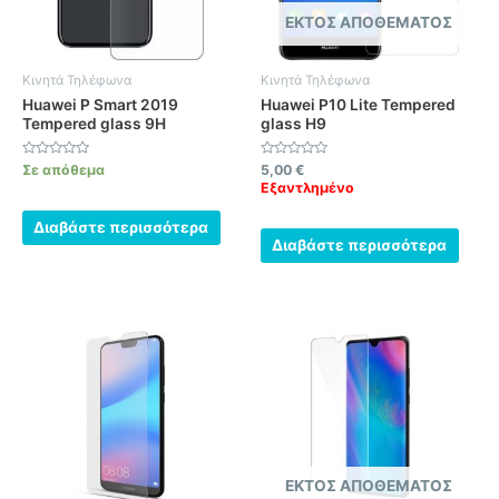
ΕΚΤΌΣ ΑΠΟΘΈΜΑΤΟΣ
Κινητά Τηλέφωνα
Κινητά Τηλέφωνα
Huawei P Smart 2019
Huawei P10 Lite Tempered
Tempered glass 9H
glass H9
Βαθμολογήθηκε
Βαθμολογήθηκε
Σε απόθεμα
5,00
€
με
με
Εξαντλημένο
0
0
από
από
5
5
Διαβάστε περισσότερα
Διαβάστε περισσότερα
ΕΚΤΌΣ ΑΠΟΘΈΜΑΤΟΣ