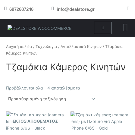
Μετάβαση
6972687246
info@dealstore.gr
στο
περιεχόμενο
Cart
Αρχική σελίδα
/
Τεχνολογία
/
Ανταλλακτικά Κινητών
/ Τζαμάκια
Κάμερας Κινητών
Τζαμάκια Κάμερας Κινητών
Προβάλλονται όλα - 4 αποτελέσματα
ΕΚΤΌΣ ΑΠΟΘΈΜΑΤΟΣ