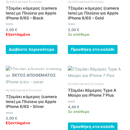
Ανταλλακτικά Κινητών
Ανταλλακτικά Κινητών
Τζαμάκι κάμερας (camera
Τζαμάκι κάμερας (camera
lens) με Πλαίσιο για Apple
lens) με Πλαίσιο για Apple
iPhone 6/6S – Black
iPhone 6/6S – Gold
Βαθμολογήθηκε
Βαθμολογήθηκε
2,00
€
2,00
€
με
με
Εξαντλημένο
Σε απόθεμα
0
0
από
από
5
5
Διαβάστε περισσότερα
Προσθήκη στο καλάθι
ΕΚΤΌΣ ΑΠΟΘΈΜΑΤΟΣ
Ανταλλακτικά Κινητών
Τζαμάκι Κάμερας Type A
Ανταλλακτικά Κινητών
Μαύρο για iPhone 7 Plus
Τζαμάκι κάμερας (camera
lens) με Πλαίσιο για Apple
iPhone 6/6S – Silver
Βαθμολογήθηκε
4,49
€
με
Σε απόθεμα
0
από
Βαθμολογήθηκε
2,00
€
5
με
Εξαντλημένο
0
Προσθήκη στο καλάθι
από