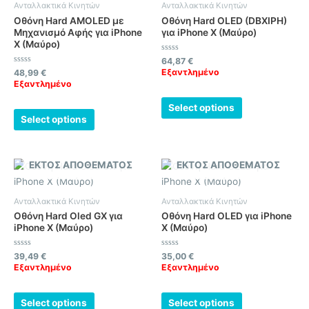
Ανταλλακτικά Κινητών
Ανταλλακτικά Κινητών
Οθόνη Hard AMOLED με
Οθόνη Hard OLED (DBXIPH)
Μηχανισμό Αφής για iPhone
για iPhone X (Μαύρο)
X (Μαύρο)
Βαθμολογήθηκε
64,87
€
με
Βαθμολογήθηκε
Εξαντλημένο
48,99
€
0
με
από
Εξαντλημένο
0
5
από
5
Select options
Select options
ΕΚΤΌΣ ΑΠΟΘΈΜΑΤΟΣ
ΕΚΤΌΣ ΑΠΟΘΈΜΑΤΟΣ
Ανταλλακτικά Κινητών
Ανταλλακτικά Κινητών
Οθόνη Hard Oled GX για
Οθόνη Hard OLED για iPhone
iPhone X (Μαύρο)
X (Μαύρο)
Βαθμολογήθηκε
Βαθμολογήθηκε
39,49
€
35,00
€
με
με
Εξαντλημένο
Εξαντλημένο
0
0
από
από
5
5
Select options
Select options