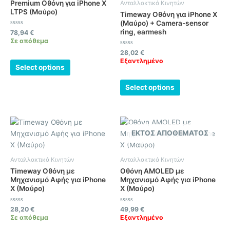
Premium Οθόνη για iPhone X
Ανταλλακτικά Κινητών
LTPS (Μαύρο)
Timeway Οθόνη για iPhone X
(Μαύρο) + Camera-sensor
ring, earmesh
Βαθμολογήθηκε
78,94
€
με
Σε απόθεμα
0
από
Βαθμολογήθηκε
28,02
€
5
με
Εξαντλημένο
0
Select options
από
5
Select options
ΕΚΤΌΣ ΑΠΟΘΈΜΑΤΟΣ
Ανταλλακτικά Κινητών
Ανταλλακτικά Κινητών
Timeway Οθόνη με
Οθόνη AMOLED με
Μηχανισμό Αφής για iPhone
Μηχανισμό Αφής για iPhone
X (Μαύρο)
X (Μαύρο)
Βαθμολογήθηκε
Βαθμολογήθηκε
28,20
€
49,99
€
με
με
Σε απόθεμα
Εξαντλημένο
0
0
από
από