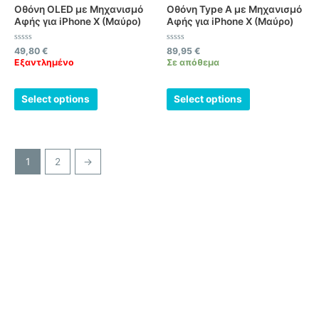
Οθόνη OLED με Μηχανισμό
Οθόνη Type A με Μηχανισμό
Αφής για iPhone X (Μαύρο)
Αφής για iPhone X (Μαύρο)
Βαθμολογήθηκε
Βαθμολογήθηκε
49,80
€
89,95
€
με
με
Εξαντλημένο
Σε απόθεμα
0
0
από
από
5
5
Select options
Select options
1
2
→