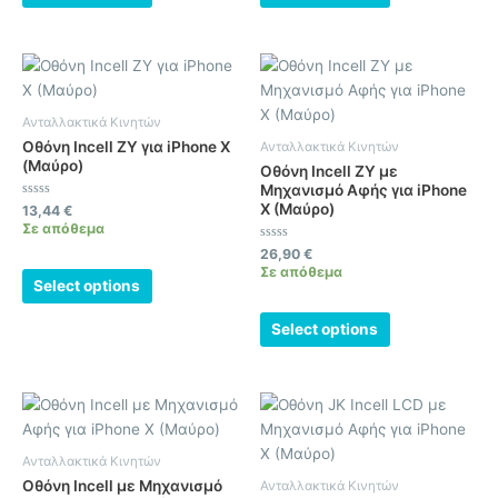
Ανταλλακτικά Κινητών
Οθόνη Incell ZY για iPhone X
Ανταλλακτικά Κινητών
(Μαύρο)
Οθόνη Incell ZY με
Μηχανισμό Αφής για iPhone
X (Μαύρο)
Βαθμολογήθηκε
13,44
€
με
Σε απόθεμα
0
από
Βαθμολογήθηκε
26,90
€
5
με
Σε απόθεμα
0
Select options
από
5
Select options
Ανταλλακτικά Κινητών
Οθόνη Incell με Μηχανισμό
Ανταλλακτικά Κινητών