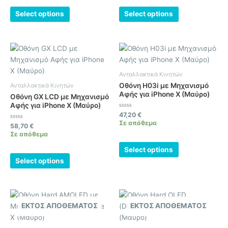
5
5
Select options
Select options
Ανταλλακτικά Κινητών
Οθόνη H03i με Μηχανισμό
Ανταλλακτικά Κινητών
Αφής για iPhone X (Μαύρο)
Οθόνη GX LCD με Μηχανισμό
Αφής για iPhone X (Μαύρο)
Βαθμολογήθηκε
47,20
€
με
Σε απόθεμα
Βαθμολογήθηκε
0
58,70
€
με
από
Σε απόθεμα
0
5
από
5
Select options
Select options
ΕΚΤΌΣ ΑΠΟΘΈΜΑΤΟΣ
ΕΚΤΌΣ ΑΠΟΘΈΜΑΤΟΣ