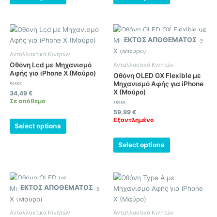
ΕΚΤΌΣ ΑΠΟΘΈΜΑΤΟΣ
Ανταλλακτικά Κινητών
Οθόνη Lcd με Μηχανισμό
Ανταλλακτικά Κινητών
Αφής για iPhone X (Μαύρο)
Οθόνη OLED GX Flexible με
Μηχανισμό Αφής για iPhone
X (Μαύρο)
Βαθμολογήθηκε
34,49
€
με
Σε απόθεμα
0
από
Βαθμολογήθηκε
59,99
€
5
με
Εξαντλημένο
0
Select options
από
5
Select options
ΕΚΤΌΣ ΑΠΟΘΈΜΑΤΟΣ
Ανταλλακτικά Κινητών
Ανταλλακτικά Κινητών