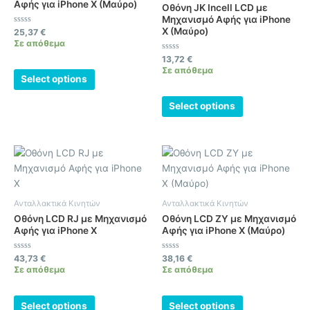
Αφής για iPhone X (Μαύρο)
Οθόνη JK Incell LCD με
Μηχανισμό Αφής για iPhone
X (Μαύρο)
Βαθμολογήθηκε
25,37
€
με
Σε απόθεμα
0
από
Βαθμολογήθηκε
13,72
€
5
με
Σε απόθεμα
0
Select options
από
5
Select options
Ανταλλακτικά Κινητών
Ανταλλακτικά Κινητών
Οθόνη LCD RJ με Μηχανισμό
Οθόνη LCD ZY με Μηχανισμό
Αφής για iPhone X
Αφής για iPhone X (Μαύρο)
Βαθμολογήθηκε
Βαθμολογήθηκε
43,73
€
38,16
€
με
με
Σε απόθεμα
Σε απόθεμα
0
0
από
από
5
5
Select options
Select options