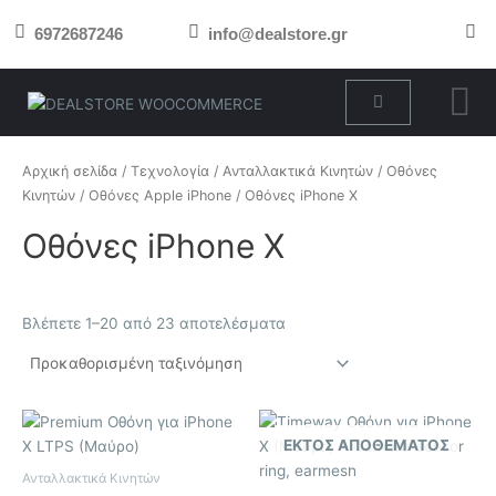
Μετάβαση
6972687246
info@dealstore.gr
στο
περιεχόμενο
Cart
Αρχική σελίδα
/
Τεχνολογία
/
Ανταλλακτικά Κινητών
/
Οθόνες
Κινητών
/
Οθόνες Apple iPhone
/ Οθόνες iPhone X
Οθόνες iPhone X
Βλέπετε 1–20 από 23 αποτελέσματα
ΕΚΤΌΣ ΑΠΟΘΈΜΑΤΟΣ
Ανταλλακτικά Κινητών