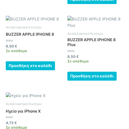
Ανταλλακτικά Κινητών
Ανταλλακτικά Κινητών
BUZZER APPLE IPHONE 8
BUZZER APPLE IPHONE 8
Plus
Βαθμολογήθηκε
6,50
€
με
Σε απόθεμα
0
από
Βαθμολογήθηκε
8,50
€
5
με
Σε απόθεμα
0
Προσθήκη στο καλάθι
από
5
Προσθήκη στο καλάθι
Ανταλλακτικά Κινητών
Ηχείο για iPhone X
Βαθμολογήθηκε
4,73
€
με
Σε απόθεμα
0