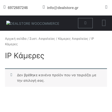
Μετάβαση
6972687246
info@dealstore.gr
στο
περιεχόμενο
Cart
Αρχική σελίδα
/
Συστ. Ασφαλείας
/
Κάμερες Ασφαλείας
/ IP
Κάμερες
IP Κάμερες
Δεν βρέθηκε κανένα προϊόν που να ταιριάζει με
την επιλογή σας.