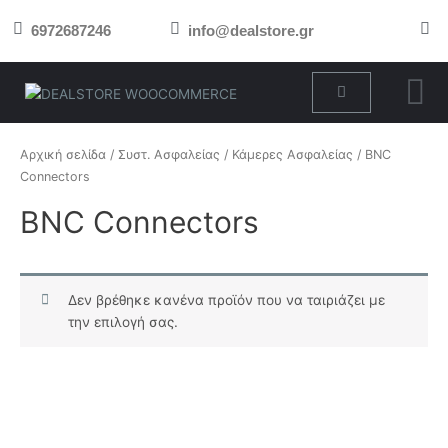
Μετάβαση
6972687246
info@dealstore.gr
στο
περιεχόμενο
Cart
Αρχική σελίδα
/
Συστ. Ασφαλείας
/
Κάμερες Ασφαλείας
/ BNC
Connectors
BNC Connectors
Δεν βρέθηκε κανένα προϊόν που να ταιριάζει με
την επιλογή σας.