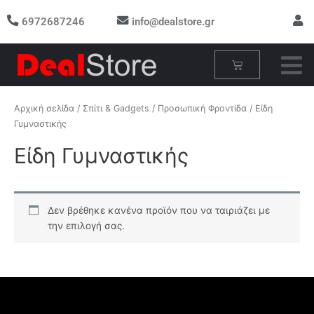
Μετάβαση
6972687246
info@dealstore.gr
στο
περιεχόμενο
Cart
Αρχική σελίδα
/
Σπίτι & Gadgets
/
Προσωπική Φροντίδα
/ Είδη
Γυμναστικής
Είδη Γυμναστικής
Δεν βρέθηκε κανένα προϊόν που να ταιριάζει με
την επιλογή σας.