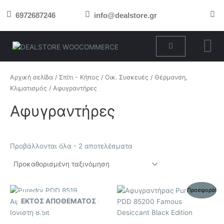
Μετάβαση
6972687246
info@dealstore.gr
στο
περιεχόμενο
Cart
Αρχική σελίδα
/
Σπίτι - Κήπος
/
Οικ. Συσκευές
/
Θέρμανση,
Κλιματισμός
/ Αφυγραντήρες
Αφυγραντήρες
Προβάλλονται όλα - 2 αποτελέσματα
Original
Η
Προσφορά!
price
τρέχουσα
ΕΚΤΌΣ ΑΠΟΘΈΜΑΤΟΣ
was:
τιμή
229,90 €.
είναι:
195,41 €.