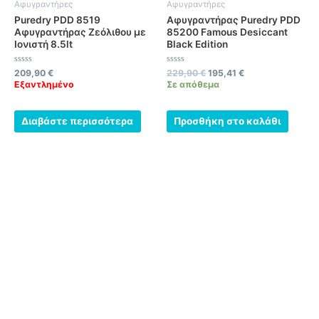
Αφυγραντήρες
Αφυγραντήρες
Puredry PDD 8519
Αφυγραντήρας Puredry PDD
Αφυγραντήρας Ζεόλιθου με
85200 Famous Desiccant
Ιονιστή 8.5lt
Black Edition
Βαθμολογήθηκε
Βαθμολογήθηκε
209,90
€
229,90
€
195,41
€
με
με
Εξαντλημένο
Σε απόθεμα
0
0
από
από
5
5
Διαβάστε περισσότερα
Προσθήκη στο καλάθι