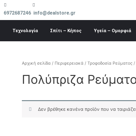
Μετάβαση
στο
6972687246
info@dealstore.gr
περιεχόμενο
Τεχνολογία
Σπίτι – Κήπος
Υγεία – Ομορφιά
Αρχική σελίδα
/
Περιφερειακά
/
Τροφοδοσία Ρεύματος
/
Πολύπριζα Ρεύματ
Δεν βρέθηκε κανένα προϊόν που να ταιριάζει