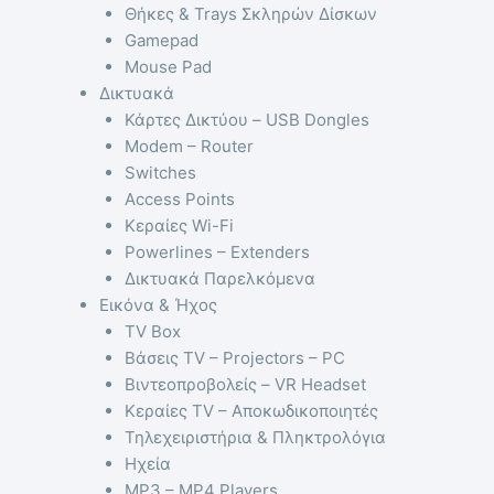
Θήκες & Trays Σκληρών Δίσκων
Gamepad
Mouse Pad
Δικτυακά
Κάρτες Δικτύου – USB Dongles
Modem – Router
Switches
Access Points
Κεραίες Wi-Fi
Powerlines – Extenders
Δικτυακά Παρελκόμενα
Εικόνα & Ήχος
TV Box
Βάσεις TV – Projectors – PC
Βιντεοπροβολείς – VR Headset
Κεραίες TV – Αποκωδικοποιητές
Τηλεχειριστήρια & Πληκτρολόγια
Ηχεία
MP3 – MP4 Players