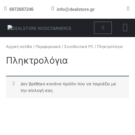
Μετάβαση
6972687246
info@dealstore.gr
στο
περιεχόμενο
Cart
Αρχική σελίδα
/
Περιφερειακά
/
Συνοδευτικά PC
/ Πληκτρολόγια
Πληκτρολόγια
Δεν βρέθηκε κανένα προϊόν που να ταιριάζει με
την επιλογή σας.