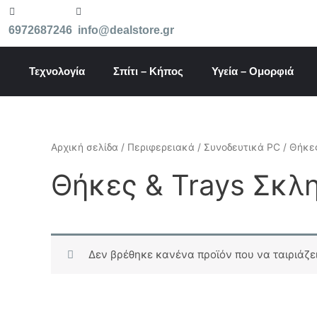
Μετάβαση
στο
6972687246
info@dealstore.gr
περιεχόμενο
Τεχνολογία
Σπίτι – Κήπος
Υγεία – Ομορφιά
Αρχική σελίδα
/
Περιφερειακά
/
Συνοδευτικά PC
/ Θήκε
Θήκες & Trays Σκλ
Δεν βρέθηκε κανένα προϊόν που να ταιριάζει