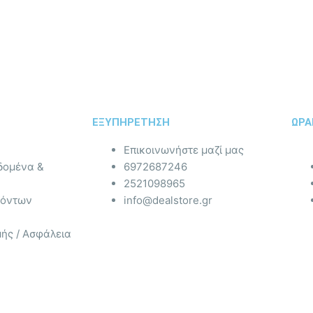
ΕΞΥΠΗΡΕΤΗΣΗ
ΩΡΑ
Επικοινωνήστε μαζί μας
δομένα &
6972687246
2521098965
ϊόντων
info@dealstore.gr
ής / Ασφάλεια