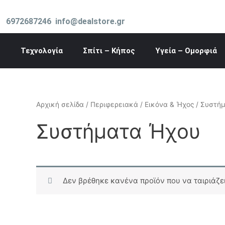
Μετάβαση
στο
6972687246
info@dealstore.gr
περιεχόμενο
Τεχνολογία
Σπίτι – Κήπος
Υγεία – Ομορφιά
Αρχική σελίδα
/
Περιφερειακά
/
Εικόνα & Ήχος
/ Συστή
Συστήματα Ήχου
Δεν βρέθηκε κανένα προϊόν που να ταιριάζει