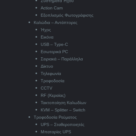
Συστήματα Ήχου
Action Cam
Εξοπλισμός Φωτογράφισης
Καλώδια – Αντάπτορες
Ήχος
Εικόνα
USB – Type-C
Εσωτερικά PC
Σειριακά – Παράλληλα
Δίκτυο
Τηλεφωνία
Τροφοδοσία
CCTV
RF (Κεραίας)
Τακτοποίηση Καλωδίων
KVM – Splitter – Switch
Τροφοδοσία Ρεύματος
UPS – Σταθεροποιητές
Μπαταρίες UPS