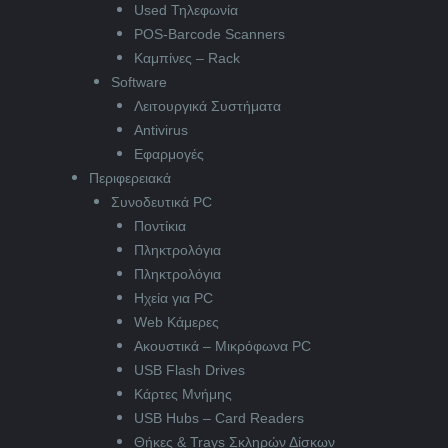
Used Τηλεφωνία
POS-Barcode Scanners
Καμπίνες – Rack
Software
Λειτουργικά Συστήματα
Antivirus
Εφαρμογές
Περιφερειακά
Συνοδευτικά PC
Ποντίκια
Πληκτρολόγια
Πληκτρολόγια
Ηχεία για PC
Web Κάμερες
Ακουστικά – Μικρόφωνα PC
USB Flash Drives
Κάρτες Μνήμης
USB Hubs – Card Readers
Θήκες & Trays Σκληρών Δίσκων