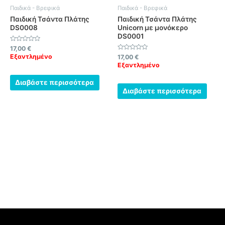
Παιδικά - Βρεφικά
Παιδικά - Βρεφικά
Παιδική Τσάντα Πλάτης
Παιδική Τσάντα Πλάτης
DS0008
Unicorn με μονόκερο
DS0001
Βαθμολογήθηκε
17,00
€
με
Εξαντλημένο
Βαθμολογήθηκε
17,00
€
0
με
από
Εξαντλημένο
0
5
από
5
Διαβάστε περισσότερα
Διαβάστε περισσότερα