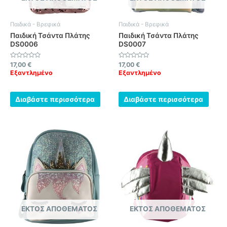
Παιδικά - Βρεφικά
Παιδικά - Βρεφικά
Παιδική Τσάντα Πλάτης
Παιδική Τσάντα Πλάτης
DS0006
DS0007
Βαθμολογήθηκε
Βαθμολογήθηκε
17,00
€
17,00
€
με
με
Εξαντλημένο
Εξαντλημένο
0
0
από
από
5
5
Διαβάστε περισσότερα
Διαβάστε περισσότερα
ΕΚΤΌΣ ΑΠΟΘΈΜΑΤΟΣ
ΕΚΤΌΣ ΑΠΟΘΈΜΑΤΟΣ