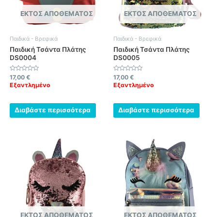
ΕΚΤΌΣ ΑΠΟΘΈΜΑΤΟΣ
ΕΚΤΌΣ ΑΠΟΘΈΜΑΤΟΣ
Παιδικά - Βρεφικά
Παιδικά - Βρεφικά
Παιδική Τσάντα Πλάτης
Παιδική Τσάντα Πλάτης
DS0004
DS0005
Βαθμολογήθηκε
Βαθμολογήθηκε
17,00
€
17,00
€
με
με
Εξαντλημένο
Εξαντλημένο
0
0
από
από
5
5
Διαβάστε περισσότερα
Διαβάστε περισσότερα
ΕΚΤΌΣ ΑΠΟΘΈΜΑΤΟΣ
ΕΚΤΌΣ ΑΠΟΘΈΜΑΤΟΣ