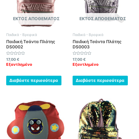
ΕΚΤΌΣ ΑΠΟΘΈΜΑΤΟΣ
ΕΚΤΌΣ ΑΠΟΘΈΜΑΤΟΣ
Παιδικά - Βρεφικά
Παιδικά - Βρεφικά
Παιδική Τσάντα Πλάτης
Παιδική Τσάντα Πλάτης
DS0002
DS0003
Βαθμολογήθηκε
Βαθμολογήθηκε
17,00
€
17,00
€
με
με
Εξαντλημένο
Εξαντλημένο
0
0
από
από
5
5
Διαβάστε περισσότερα
Διαβάστε περισσότερα