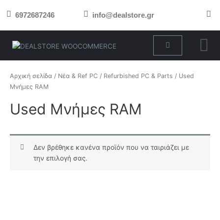
Μετάβαση
6972687246
info@dealstore.gr
στο
περιεχόμενο
Cart
Αρχική σελίδα
/
Νέα & Ref PC
/
Refurbished PC & Parts
/ Used
Μνήμες RAM
Used Μνήμες RAM
Δεν βρέθηκε κανένα προϊόν που να ταιριάζει με
την επιλογή σας.