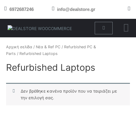
Μετάβαση
6972687246
info@dealstore.gr
στο
περιεχόμενο
Cart
Αρχική σελίδα
/
Νέα & Ref PC
/
Refurbished PC &
Parts
/ Refurbished Laptops
Refurbished Laptops
Δεν βρέθηκε κανένα προϊόν που να ταιριάζει με
την επιλογή σας.