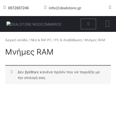
Μετάβαση
6972687246
info@dealstore.gr
στο
περιεχόμενο
Cart
Αρχική σελίδα
/
Νέα & Ref PC
/
PC & Αναβάθμιση
/ Μνήμες RAM
Μνήμες RAM
Δεν βρέθηκε κανένα προϊόν που να ταιριάζει με
την επιλογή σας.