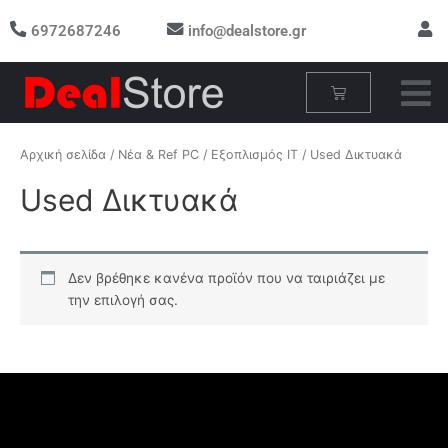
Μετάβαση
6972687246
info@dealstore.gr
στο
περιεχόμενο
Cart
Αρχική σελίδα
/
Νέα & Ref PC
/
Εξοπλισμός IT
/ Used Δικτυακά
Used Δικτυακά
Δεν βρέθηκε κανένα προϊόν που να ταιριάζει με
την επιλογή σας.