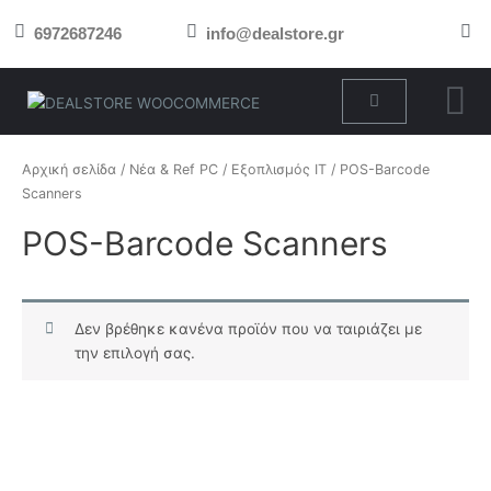
Μετάβαση
6972687246
info@dealstore.gr
στο
περιεχόμενο
Cart
Αρχική σελίδα
/
Νέα & Ref PC
/
Εξοπλισμός IT
/ POS-Barcode
Scanners
POS-Barcode Scanners
Δεν βρέθηκε κανένα προϊόν που να ταιριάζει με
την επιλογή σας.