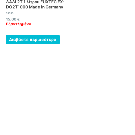
ΛΑΔΙ 2Τ 1 λίτρου FUXTEC FX-
DO2T1000 Made in Germany
Βαθμολογήθηκε
15,00
€
με
Εξαντλημένο
0
από
5
Διαβάστε περισσότερα