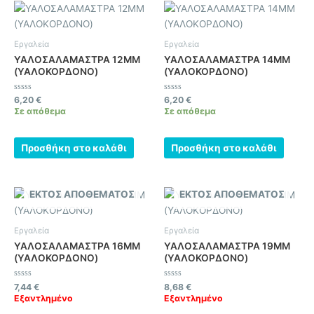
Εργαλεία
Εργαλεία
ΥΑΛΟΣΑΛΑΜΑΣΤΡΑ 12MM
ΥΑΛΟΣΑΛΑΜΑΣΤΡΑ 14MM
(ΥΑΛΟΚΟΡΔΟΝΟ)
(ΥΑΛΟΚΟΡΔΟΝΟ)
Βαθμολογήθηκε
Βαθμολογήθηκε
6,20
€
6,20
€
με
με
Σε απόθεμα
Σε απόθεμα
0
0
από
από
5
5
Προσθήκη στο καλάθι
Προσθήκη στο καλάθι
ΕΚΤΌΣ ΑΠΟΘΈΜΑΤΟΣ
ΕΚΤΌΣ ΑΠΟΘΈΜΑΤΟΣ
Εργαλεία
Εργαλεία
ΥΑΛΟΣΑΛΑΜΑΣΤΡΑ 16MM
ΥΑΛΟΣΑΛΑΜΑΣΤΡΑ 19MM
(ΥΑΛΟΚΟΡΔΟΝΟ)
(ΥΑΛΟΚΟΡΔΟΝΟ)
Βαθμολογήθηκε
Βαθμολογήθηκε
7,44
€
8,68
€
με
με
Εξαντλημένο
Εξαντλημένο
0
0
από
από