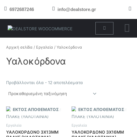
Μετάβαση
6972687246
info@dealstore.gr
στο
περιεχόμενο
Cart
Αρχική σελίδα
/
Εργαλεία
/ Υαλοκόρδονα
Υαλοκόρδονα
Προβάλλονται όλα - 12 αποτελέσματα
ΕΚΤΌΣ ΑΠΟΘΈΜΑΤΟΣ
ΕΚΤΌΣ ΑΠΟΘΈΜΑΤΟΣ
Εργαλεία
Εργαλεία
ΥΑΛΟΚΟΡΔΟΝΟ 3Χ13ΜΜ
ΥΑΛΟΚΟΡΔΟΝΟ 3Χ16ΜΜ