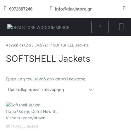
Μετάβαση
6972687246
info@dealstore.gr
στο
περιεχόμενο
Cart
Αρχική σελίδα
/
ΕΝΔΥΣΗ
/ SOFTSHELL Jackets
SOFTSHELL Jackets
Εμφάνιση του μοναδικού αποτελέσματος
Αυτό
το
προϊόν
έχει
SOFTSHELL Jackets
πολλαπλές