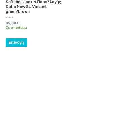
Softshell Jacket Παραλλαγής
παραλλαγές.
Cofra New St. Vincent
green/brown
Οι
επιλογές
Βαθμολογήθηκε
35,00
€
μπορούν
με
Σε απόθεμα
0
να
από
5
επιλεγούν
Επιλογή
στη
σελίδα
του
προϊόντος