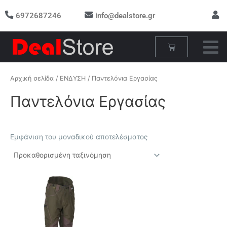
Μετάβαση
6972687246
info@dealstore.gr
στο
περιεχόμενο
Cart
Αρχική σελίδα
/
ΕΝΔΥΣΗ
/ Παντελόνια Εργασίας
Παντελόνια Εργασίας
Εμφάνιση του μοναδικού αποτελέσματος
Αυτό
το
προϊόν
έχει
πολλαπλές