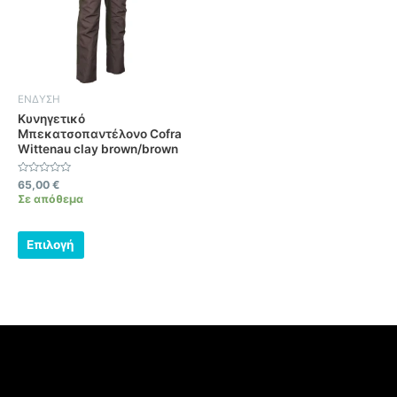
παραλλαγές.
Οι
επιλογές
μπορούν
να
ΕΝΔΥΣΗ
επιλεγούν
Κυνηγετικό
Μπεκατσοπαντέλονο Cofra
στη
Wittenau clay brown/brown
σελίδα
του
Βαθμολογήθηκε
65,00
€
προϊόντος
με
Σε απόθεμα
0
από
5
Επιλογή