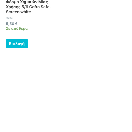
Φόρμα Χημικών Μίας
παραλλαγές.
Χρήσης 5/6 Cofra Safe-
Screen white
Οι
επιλογές
Βαθμολογήθηκε
5,50
€
μπορούν
με
Σε απόθεμα
0
να
από
5
επιλεγούν
Επιλογή
στη
σελίδα
του
προϊόντος