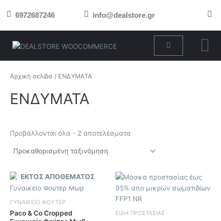
Μετάβαση
6972687246
info@dealstore.gr
στο
περιεχόμενο
Cart
Αρχική σελίδα
/ ΕΝΔΥΜΑΤΑ
ΕΝΔΥΜΑΤΑ
Προβάλλονται όλα - 2 αποτελέσματα
ΕΚΤΌΣ ΑΠΟΘΈΜΑΤΟΣ
Αυτό
το
προϊόν
ΓΥΝΑΙΚΕΙΟ ΦΟΥΤΕΡ
έχει
Paco & Co Cropped
ΕΙΔΗ ΠΡΟΣΤΑΣΙΑΣ
πολλαπλές