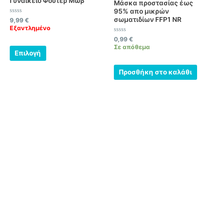
Γυναικείο Φούτερ Μωβ
Μάσκα προστασίας έως
παραλλαγές.
95% απo μικρών
σωματιδίων FFP1 NR
Βαθμολογήθηκε
Οι
9,99
€
με
Εξαντλημένο
0
επιλογές
από
Βαθμολογήθηκε
0,99
€
5
μπορούν
με
Σε απόθεμα
0
να
Επιλογή
από
5
επιλεγούν
Προσθήκη στο καλάθι
στη
σελίδα
του
προϊόντος