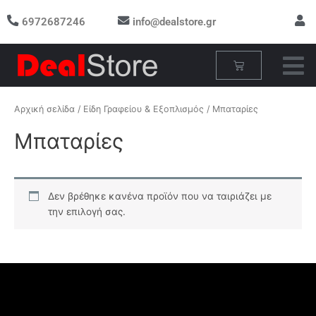
Μετάβαση
6972687246
info@dealstore.gr
στο
περιεχόμενο
Cart
Αρχική σελίδα
/
Είδη Γραφείου & Εξοπλισμός
/ Μπαταρίες
Μπαταρίες
Δεν βρέθηκε κανένα προϊόν που να ταιριάζει με
την επιλογή σας.